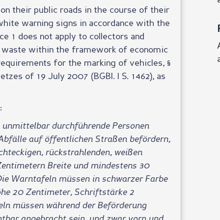
n their public roads in the course of their
white warning signs in accordance with the
ce 1 does not apply to collectors and
rt waste within the framework of economic
requirements for the marking of vehicles, §
tzes of 19 July 2007 (BGBl. I S. 1462), as
:
t unmittelbar durchführende Personen
bfälle auf öffentlichen Straßen befördern,
echteckigen, rückstrahlenden, weißen
entimetern Breite und mindestens 30
Die Warntafeln müssen in schwarzer Farbe
öhe 20 Zentimeter, Schriftstärke 2
feln müssen während der Beförderung
tbar angebracht sein, und zwar vorn und