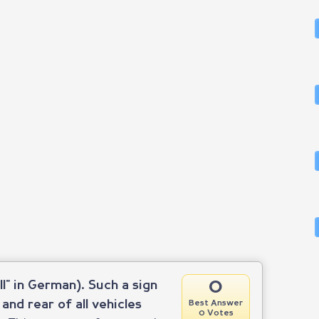
0
l" in German). Such a sign
and rear of all vehicles
Best Answer
0 Votes