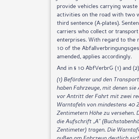
provide vehicles carrying waste o
activities on the road with two 
third sentence (A-plates). Senten
carriers who collect or transpo
enterprises. With regard to the 
10 of the Abfallverbringungsgese
amended, applies accordingly.
And in § 10 AbfVerbrG (1) and (2)
(1) Beförderer und den Transpor
haben Fahrzeuge, mit denen sie A
vor Antritt der Fahrt mit zwei r
Warntafeln von mindestens 40 Z
Zentimetern Höhe zu versehen. 
die Aufschrift „A“ (Buchstabenh
Zentimeter) tragen. Die Warnta
außen am Fahrzeug deutlich sich