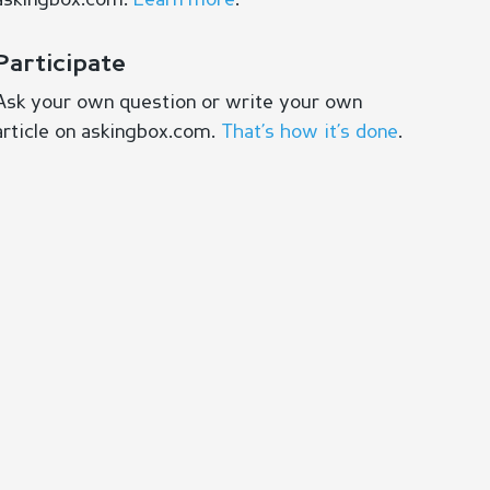
askingbox.com.
Learn more
.
Participate
Ask your own question or write your own
article on askingbox.com.
That’s how it’s done
.