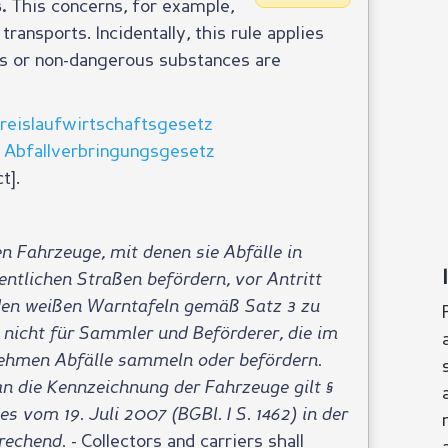
This concerns, for example,
s.
ransports. Incidentally, this rule applies
s or non-dangerous substances are
Kreislaufwirtschaftsgesetz
0 Abfallverbringungsgesetz
t].
n Fahrzeuge, mit denen sie Abfälle in
entlichen Straßen befördern, vor Antritt
nden weißen Warntafeln gemäß Satz 3 zu
lt nicht für Sammler und Beförderer, die im
ehmen Abfälle sammeln oder befördern.
an die Kennzeichnung der Fahrzeuge gilt §
s vom 19. Juli 2007 (BGBl. I S. 1462) in der
prechend.
- Collectors and carriers shall