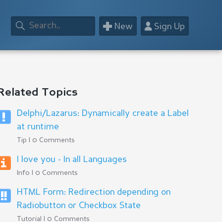
+
👤
New
Sign Up
Related Topics
Delphi/Lazarus: Dynamically create a Label
at runtime
Tip | 0 Comments
I love you - In all Languages
Info | 0 Comments
HTML Form: Redirection depending on
Radiobutton or Checkbox State
Tutorial | 0 Comments