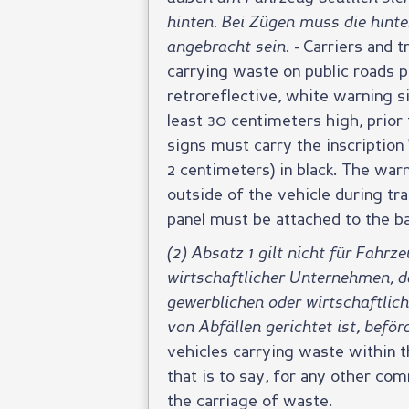
hinten. Bei Zügen muss die hint
angebracht sein.
- Carriers and 
carrying waste on public roads 
retroreflective, white warning s
least 30 centimeters high, prio
signs must carry the inscription 
2 centimeters) in black. The warn
outside of the vehicle during tran
panel must be attached to the bac
(2) Absatz 1 gilt nicht für Fahr
wirtschaftlicher Unternehmen, d
gewerblichen oder wirtschaftlich
von Abfällen gerichtet ist, befö
vehicles carrying waste within 
that is to say, for any other co
the carriage of waste.