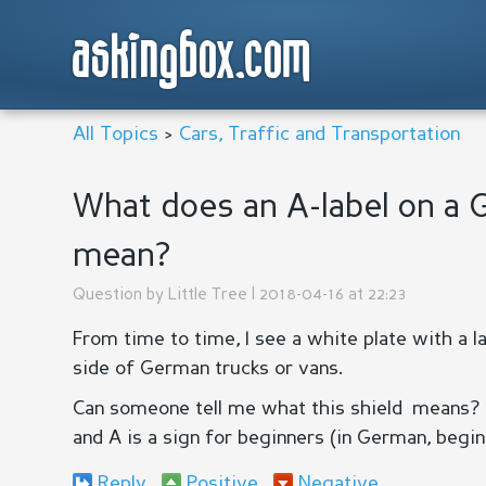
askingbox.com
All Topics
>
Cars, Traffic and Transportation
What does an A-label on a 
mean?
Question by
Little Tree
| 2018-04-16 at 22:23
From time to time, I see a white plate with a la
side of German trucks or vans.
Can someone tell me what this shield means? I
and A is a sign for beginners (in German, begi
Reply
Positive
Negative