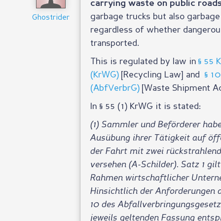
carrying waste on public road
garbage trucks but also garbage t
Ghostrider
regardless of whether dangerou
transported.
This is regulated by law in
§ 55 
(KrWG)
[Recycling Law] and
§ 1
(AbfVerbrG)
[Waste Shipment Ac
In § 55 (1) KrWG it is stated:
(1) Sammler und Beförderer habe
Ausübung ihrer Tätigkeit auf öff
der Fahrt mit zwei rückstrahle
versehen (A-Schilder). Satz 1 gi
Rahmen wirtschaftlicher Untern
Hinsichtlich der Anforderungen 
10 des Abfallverbringungsgesetze
jeweils geltenden Fassung ents