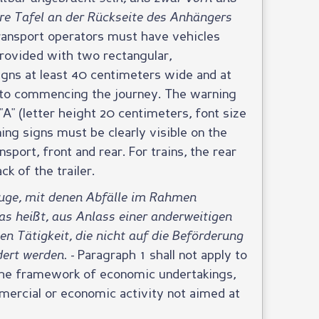
ere Tafel an der Rückseite des Anhängers
transport operators must have vehicles
provided with two rectangular,
igns at least 40 centimeters wide and at
r to commencing the journey. The warning
"A" (letter height 20 centimeters, font size
ing signs must be clearly visible on the
sport, front and rear. For trains, the rear
k of the trailer.
zeuge, mit denen Abfälle im Rahmen
as heißt, aus Anlass einer anderweitigen
en Tätigkeit, die nicht auf die Beförderung
rdert werden.
- Paragraph 1 shall not apply to
the framework of economic undertakings,
mmercial or economic activity not aimed at